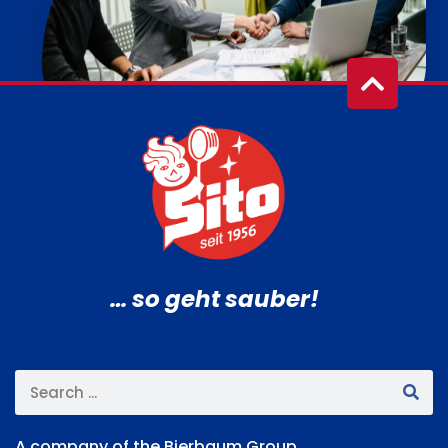
… so geht sauber!
A company of the Bierbaum Group